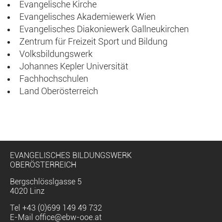
Evangelische Kirche
Evangelisches Akademiewerk Wien
Evangelisches Diakoniewerk Gallneukirchen
Zentrum für Freizeit Sport und Bildung
Volksbildungswerk
Johannes Kepler Universität
Fachhochschulen
Land Oberösterreich
EVANGELISCHES BILDUNGSWERK
OBERÖSTERREICH
Bergschlösslgasse 5
4020 Linz
Tel
+43 (0)699 149 49 732
E-Mail
office@ebw-ooe.at