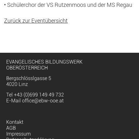
• Schülerchor der VS Rutzenmoos und der MS Regau
Zurück zur Eventübersicht
EVANGELISCHES BILDUNGSWERK
OBERÖSTERREICH
Bergschlösslgasse 5
4020 Linz
Tel
+43 (0)699 149 49 732
E-Mail
office@ebw-ooe.at
Navigation
Kontakt
überspringen
AGB
Impressum