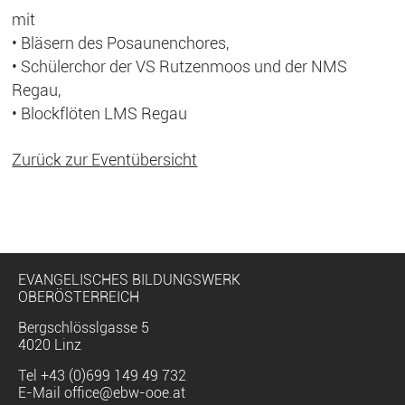
mit
• Bläsern des Posaunenchores,
• Schülerchor der VS Rutzenmoos und der NMS
Regau,
• Blockflöten LMS Regau
Zurück zur Eventübersicht
EVANGELISCHES BILDUNGSWERK
OBERÖSTERREICH
Bergschlösslgasse 5
4020 Linz
Tel
+43 (0)699 149 49 732
E-Mail
office@ebw-ooe.at