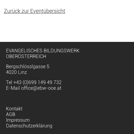
Zurück zur Eventübersicht
EVANGELISCHES BILDUNGSWERK
OBERÖSTERREICH
Bergschlösslgasse 5
4020 Linz
Tel
+43 (0)699 149 49 732
E-Mail
office@ebw-ooe.at
Navigation
Kontakt
überspringen
AGB
Impressum
Datenschutzerklärung