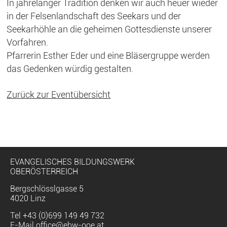
In jahrelanger Tradition denken wir auch heuer wieder
in der Felsenlandschaft des Seekars und der
Seekarhöhle an die geheimen Gottesdienste unserer
Vorfahren.
Pfarrerin Esther Eder und eine Bläsergruppe werden
das Gedenken würdig gestalten.
Zurück zur Eventübersicht
EVANGELISCHES BILDUNGSWERK
OBERÖSTERREICH
Bergschlösslgasse 5
4020 Linz
Tel
+43 (0)699 149 49 732
E-Mail
office@ebw-ooe.at