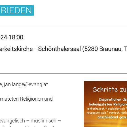
FRIEDEN
024 18:00
arkeitskirche - Schönthalersaal (5280 Braunau,
e, jan.lange@evang.at
eimateten Religionen und
 evangelisch – muslimisch –