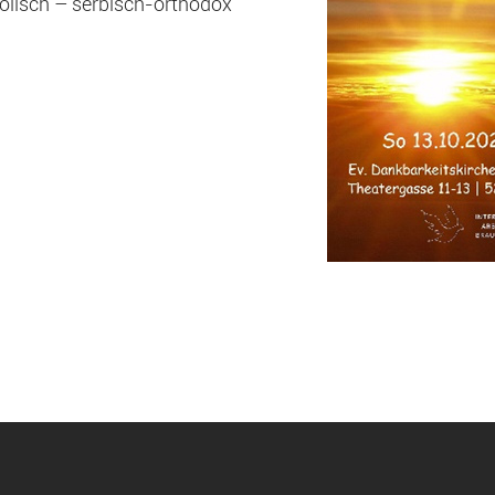
olisch – serbisch-orthodox