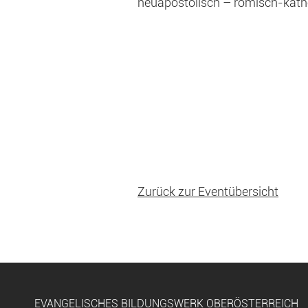
neuapostolisch – römisch-kath
Zurück zur Eventübersicht
EVANGELISCHES BILDUNGSWERK OBERÖSTERREICH