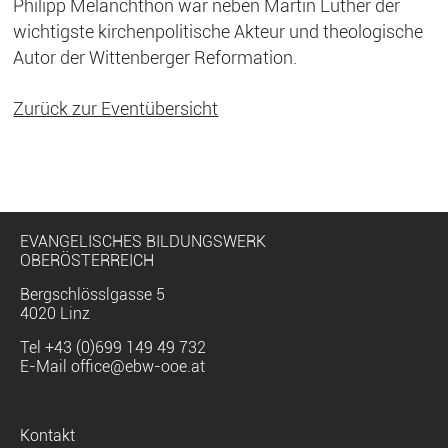
Philipp Melanchthon war neben Martin Luther der
wichtigste kirchenpolitische Akteur und theologische
Autor der Wittenberger Reformation.
Zurück zur Eventübersicht
EVANGELISCHES BILDUNGSWERK
OBERÖSTERREICH
Bergschlösslgasse 5
4020 Linz
Tel
+43 (0)699 149 49 732
E-Mail
office@ebw-ooe.at
Navigation
Kontakt