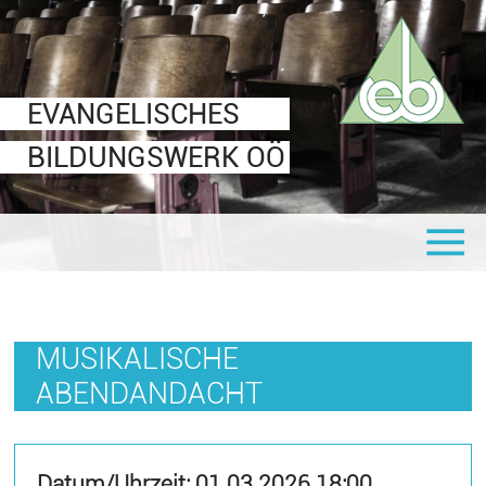
Veranstaltungen
Für Interessierte
Für EBW-Leiter
Über uns
Leitbild
communale oö
Mitteilungsblatt
Informationen & Formulare
EVANGELISCHES
Ziele
Shop
Logos
BILDUNGSWERK OÖ
Organigramm
Links
Seminaranbieter
Statuten
Mitglied werden
Vorstand
MUSIKALISCHE
ABENDANDACHT
Datum/Uhrzeit:
01.03.2026 18:00