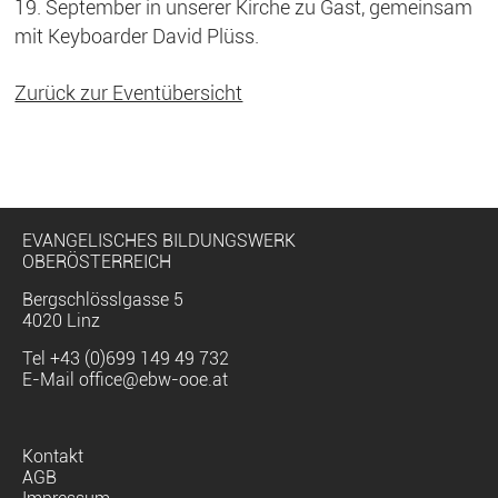
19. September in unserer Kirche zu Gast, gemeinsam
mit Keyboarder David Plüss.
Zurück zur Eventübersicht
EVANGELISCHES BILDUNGSWERK
OBERÖSTERREICH
Bergschlösslgasse 5
4020 Linz
Tel
+43 (0)699 149 49 732
E-Mail
office@ebw-ooe.at
Navigation
Kontakt
überspringen
AGB