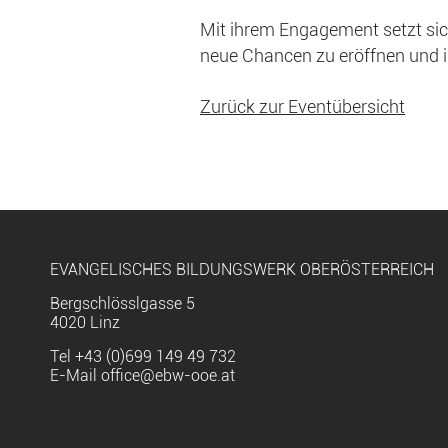
Mit ihrem Engagement setzt sic
neue Chancen zu eröffnen und i
Zurück zur Eventübersicht
EVANGELISCHES BILDUNGSWERK OBERÖSTERREICH
Bergschlösslgasse 5
4020 Linz
Tel
+43 (0)699 149 49 732
E-Mail
office@ebw-ooe.at