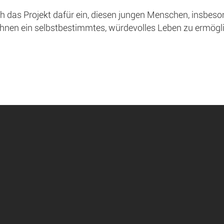
h das Projekt dafür ein, diesen jungen Menschen, insbes
hnen ein selbstbestimmtes, würdevolles Leben zu ermögl