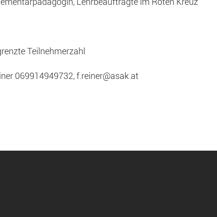
 Elementarpädagogin, Lehrbeauftragte im Roten Kreuz
egrenzte Teilnehmerzahl
einer 069914949732, f.reiner@asak.at