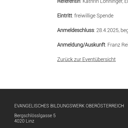
Referentin
: Kathrin Lohninger,
Eintritt
: freiwillige Spende
Anmeldeschluss
: 28.4.2025, b
Anmeldung/Auskunft
: Franz R
Zurück zur Eventübersicht
EVANGELISCHES BILDUNGSWERK OBERÖSTERREICH
Bergschlösslgasse 5
4020 Linz