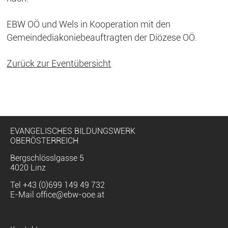
EBW OÖ und Wels in Kooperation mit den
Gemeindediakoniebeauftragten der Diözese OÖ.
Zurück zur Eventübersicht
EVANGELISCHES BILDUNGSWERK
OBERÖSTERREICH
Bergschlösslgasse 5
4020 Linz
Tel
+43 (0)699 149 49 732
E-Mail
office@ebw-ooe.at