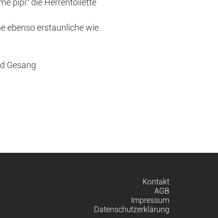
me pipi“ die Herrentoilette
ne ebenso erstaunliche wie
nd Gesang
Navigation
Kontakt
überspringen
AGB
Impressum
Datenschutzerklärung