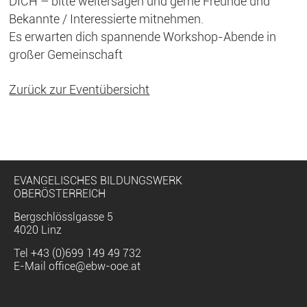
DICH – bitte weitersagen und gerne Freunde und
Bekannte / Interessierte mitnehmen.
Es erwarten dich spannende Workshop-Abende in
großer Gemeinschaft
Zurück zur Eventübersicht
EVANGELISCHES BILDUNGSWERK
OBERÖSTERREICH
Bergschlösslgasse 5
4020 Linz
Tel
+43 (0)699 149 49 732
E-Mail
office@ebw-ooe.at