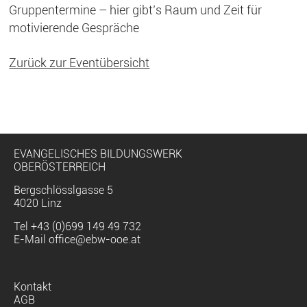
Gruppentermine – hier gibt’s Raum und Zeit für
motivierende Gespräche
Zurück zur Eventübersicht
EVANGELISCHES BILDUNGSWERK
OBERÖSTERREICH
Bergschlösslgasse 5
4020 Linz
Tel
+43 (0)699 149 49 732
E-Mail
office@ebw-ooe.at
Navigation
Kontakt
überspringen
AGB