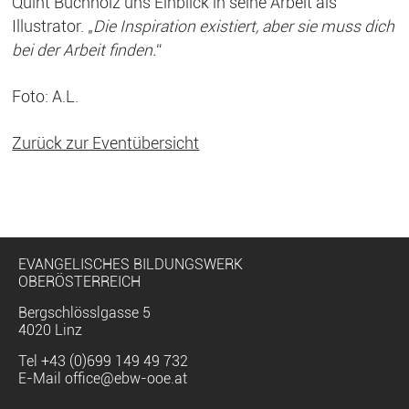
Quint Buchholz uns Einblick in seine Arbeit als
Illustrator. „
Die Inspiration existiert, aber sie muss dich
bei der Arbeit finden.
“
Foto: A.L.
Zurück zur Eventübersicht
EVANGELISCHES BILDUNGSWERK
OBERÖSTERREICH
Bergschlösslgasse 5
4020 Linz
Tel
+43 (0)699 149 49 732
E-Mail
office@ebw-ooe.at