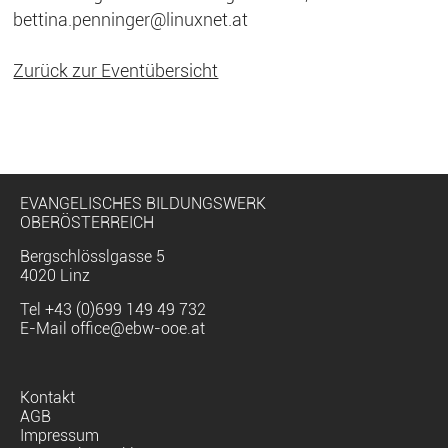
bettina.penninger@linuxnet.at
Zurück zur Eventübersicht
EVANGELISCHES BILDUNGSWERK
OBERÖSTERREICH
Bergschlösslgasse 5
4020 Linz
Tel
+43 (0)699 149 49 732
E-Mail
office@ebw-ooe.at
Navigation
Kontakt
überspringen
AGB
Impressum